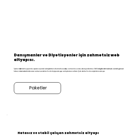
Danışmanlar ve Diyetisyenler için zahmetsiz web
altyapısı.
İşinizi dijitale taşıyarak; operasyonel süreçlerinizi otomatize edip zaman kazanın, danışanlarınızı SMS bilgilendirmeleriyle sürekli güncel
tutun, ödemelerini düzene sokun ve daha fazla kişiye ulaşıp satışlarınızı artırın. Çok daha fazlası için bize ulaşın.
Paketler
Hatasız ve stabil çalışan zahmetsiz altyapı