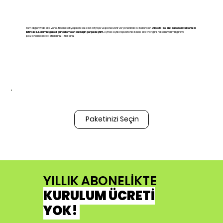
Tüm diğer website ver e-ticaret altyapıları size bir altyapı ve panel verir ve yönetimini size bırakır.
Diipo'da ise siz sadece isteklerinizi
iletirsiniz. Ekibimiz gerekli güncellemelerisizin için gerçekleştirir.
Ayrıca aylık raporlarınızdan site trafiğini, reklam verimliliğini ve
pazarlama istatistiklerinizi izlersiniz
Paketinizi Seçin
YILLIK ABONELİKTE
KURULUM ÜCRETİ
YOK!