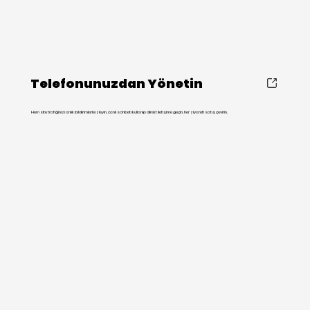
Telefonunuzdan Yönetin
Hem site trafiğinizi anlık bildirimlerle izleyin, canlı sohbeti kullanıp direkt iletişime geçin, her ziyareti satış çevirin.