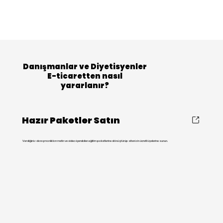
Danışmanlar ve Diyetisyenler
E-ticaretten nasıl
yararlanır?
Hazır Paketler Satın
Verdiğiniz danışmanlıkları metin ve video içerebilen eğitim paketlerine dönüştürüp sitenizin ücretli üyelerine sunun.