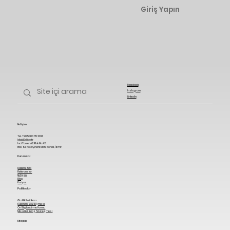
Giriş Yapın
Facebook
Instagram
Linkedin
İletişim
Tel. +90 5400 35 2021
bilgi@diipo.tr
İnci Tower A2 Blok No:42
1557 Sk. No:2 Çınarlı Mah. Konak, İzmir.
Kurumsal
Hakkımızda
Referanslar
İletişim
Blog
Kariyer
Politikalar
Gizlilik Politikası
Kullanım Sözleşmesi
Ön Bilgilendirme Formu
Mesafeli Satış Sözleşmesi
Kitaplık