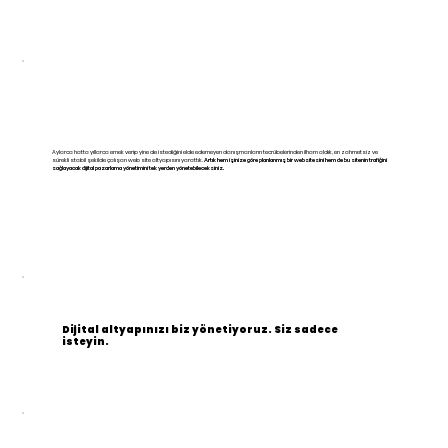
Aylarca hatta yıllarca emek verip yine de istediğini elde edemeyen danışmanların tecrübelerinden ilham aldık, en zahmetsiz ve
sürekli stabil şekilde çalışan web site altyapısını yarattık.
Artık hem işinize göre planlanmış bir websitesini hem de bu sitenin trafiğini
sağlayacak dijital pazarlama yönetimini tek yerden yönetebileceksiniz.
Dijital altyapınızı biz yönetiyoruz. Siz sadece
isteyin.