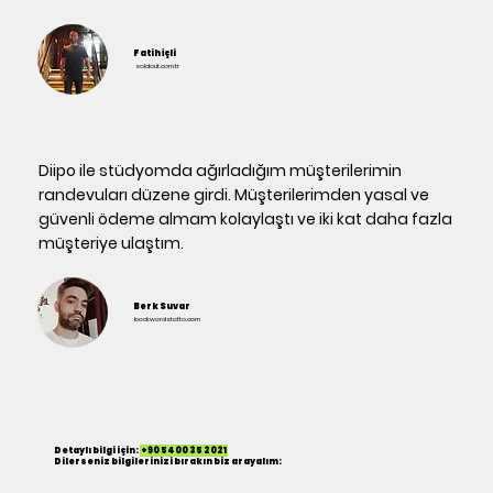
Fatih İçli
soldout.com.tr
Diipo ile stüdyomda ağırladığım müşterilerimin
randevuları düzene girdi. Müşterilerimden yasal ve
güvenli ödeme almam kolaylaştı ve iki kat daha fazla
müşteriye ulaştım.
Berk Suvar
backwardstatto.com
Detaylı bilgi için:
+90 5400 35 2021
Dilerseniz bilgilerinizi bırakın biz arayalım: