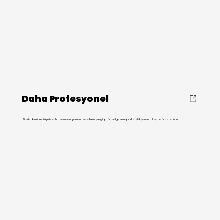
Daha Profesyonel
Sitenizden ücretli üyelik satın alan danışanlarınıza şifreleriyle girip tüm belge ve raporlara tek yerden ulaşma fırsatı sunun.