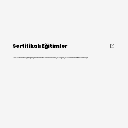
Sertifikalı Eğitimler
Danışanlarınıza eğitim programları satın, ilerlemelerini izleyin, başarıyla bitirenlere sertifika tanımlayın.