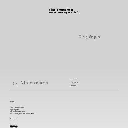
Dijital İşletmelerin
Pazarlama Operatörü
Giriş Yapın
Facebook
Instagram
Linkedin
İletişim
Tel. +90 5400 35 2021
bilgi@diipo.tr
İnci Tower A2 Blok No:42
1557 Sk. No:2 Çınarlı Mah. Konak, İzmir.
Kurumsal
Hakkımızda
Referanslar